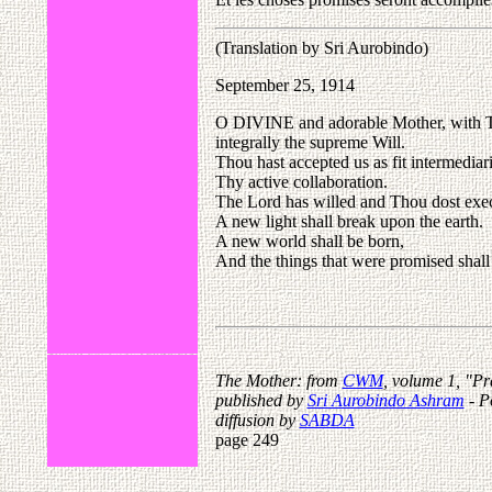
(Translation by Sri Aurobindo)
September 25, 1914
O DIVINE and adorable Mother, with Thy 
integrally the supreme Will.
Thou hast accepted us as fit intermediari
Thy active collaboration.
The Lord has willed and Thou dost exec
A new light shall break upon the earth.
A new world shall be born,
And the things that were promised shall b
The Mother: from
CWM
, volume 1, "Pr
published by
Sri Aurobindo Ashram
- P
diffusion by
SABDA
page 249